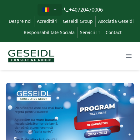
Limba
+40720470006
Despre noi
Acreditări
Geseidl Group
Asociatia Geseidl
Responsabilitate Socială
Servicii IT
Contact
Geseidl
Ope