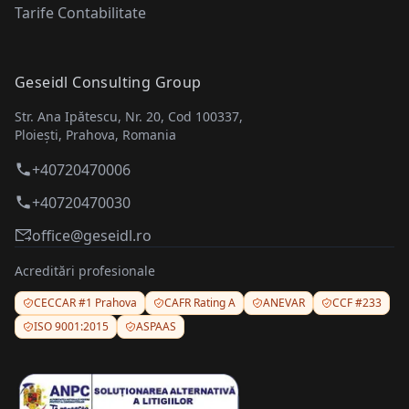
Tarife Contabilitate
Geseidl Consulting Group
Str. Ana Ipătescu, Nr. 20, Cod 100337,
Ploiești, Prahova, Romania
+40720470006
+40720470030
office@geseidl.ro
Acreditări profesionale
CECCAR #1 Prahova
CAFR Rating A
ANEVAR
CCF #233
ISO 9001:2015
ASPAAS