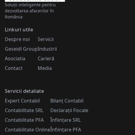
Soluții inteligente pentru
dezvoltarea afacerilor în
România
Linkuri utile
Despre noi
Servicii
Geseidl Group
Industrii
Asociatia
Carieră
Contact
Media
Servicii detaliate
Expert Contabil
Bilanț Contabil
Contabilitate SRL
Declarații Fiscale
Contabilitate PFA
Înființare SRL
Contabilitate Online
Înființare PFA