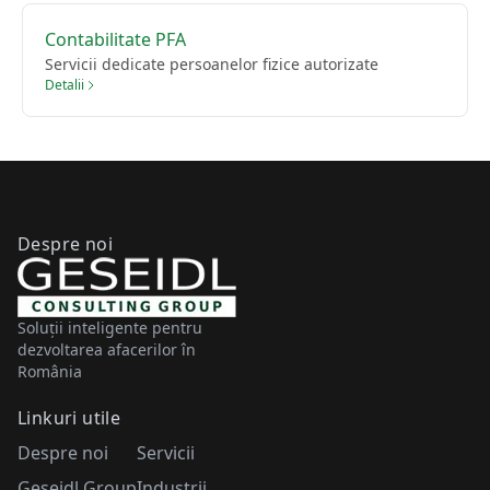
Contabilitate PFA
Servicii dedicate persoanelor fizice autorizate
Detalii
Despre noi
Soluții inteligente pentru
dezvoltarea afacerilor în
România
Linkuri utile
Despre noi
Servicii
Geseidl Group
Industrii