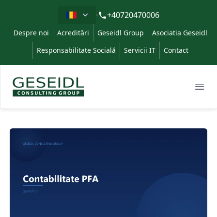
Limba
+40720470006
Despre noi
Acreditări
Geseidl Group
Asociatia Geseidl
Responsabilitate Socială
Servicii IT
Contact
Geseidl
Ope