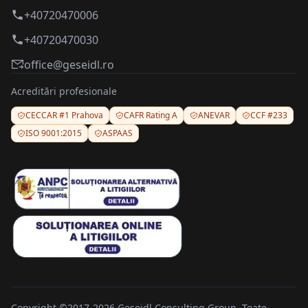
+40720470006
+40720470030
office@geseidl.ro
Acreditări profesionale
CECCAR #1 Prahova
CAFR Rating A
ANEVAR
CCF #233
ISO 9001:2015
ASPAAS
Copyright ©2017-2026 Geseidl Consulting Group. Toate